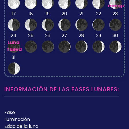
mengua
17
18
19
20
21
22
23
24
25
26
27
28
29
30
Luna
nueva
31
INFORMACIÓN DE LAS FASES LUNARES:
Fase
Iluminación
Edad de la luna