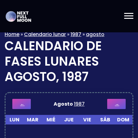
Home
»
Calendario lunar
»
1987
»
agosto
CALENDARIO DE
FASES LUNARES
AGOSTO, 1987
Agosto
1987
←
→
LUN
MAR
MIÉ
JUE
VIE
SÁB
DOM