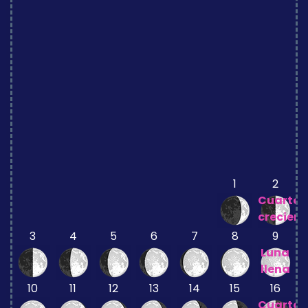
1
2
Cuarto
crecient
3
4
5
6
7
8
9
Luna
llena
10
11
12
13
14
15
16
Cuarto