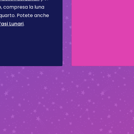
se, compresa la luna
 quarto. Potete anche
asi Lunari
.