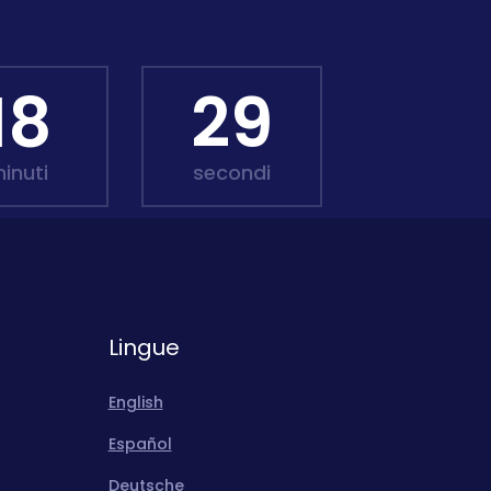
18
27
inuti
secondi
Lingue
English
Español
Deutsche