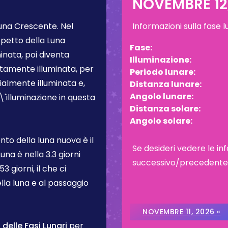
NOVEMBRE 12
una Crescente
. Nel
Informazioni sulla fase 
spetto della Luna
Fase:
inata, poi diventa
Illuminazione:
tamente illuminata, per
Periodo lunare:
almente illuminata e,
Distanza lunare:
Angolo lunare:
L\'illuminazione in questa
Distanza solare:
Angolo solare:
to della luna nuova è il
Se desideri vedere le inf
Luna è nella
3.3 giorni
successivo/precedente, c
3 giorni, il che ci
lla luna e al passaggio
NOVEMBRE 11, 2026 «
elle Fasi Lunari
per