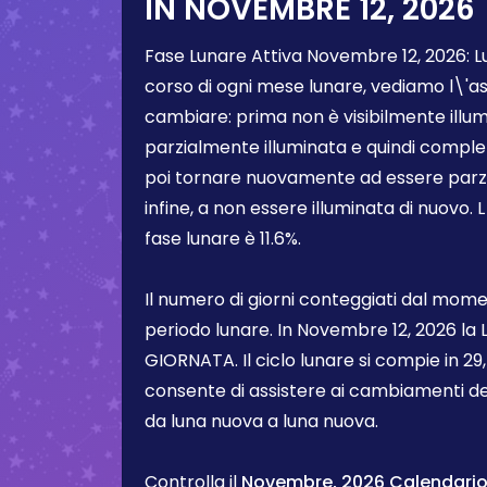
IN
NOVEMBRE 12, 2026
Fase Lunare Attiva
Novembre 12, 2026
:
L
corso di ogni mese lunare, vediamo l\'a
cambiare: prima non è visibilmente illum
parzialmente illuminata e quindi comple
poi tornare nuovamente ad essere parzi
infine, a non essere illuminata di nuovo. 
fase lunare è
11.6%
.
Il numero di giorni conteggiati dal momen
periodo lunare. In
Novembre 12, 2026
la 
GIORNATA. Il ciclo lunare si compie in 29,5
consente di assistere ai cambiamenti de
da luna nuova a luna nuova.
Controlla il
Novembre, 2026 Calendario d