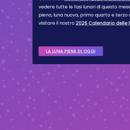
vedere tutte le fasi lunari di questo me
piena, luna nuova, primo quarto e terzo
visitare il nostro
2026 Calendario delle F
LA LUNA PIENA DI OGGI