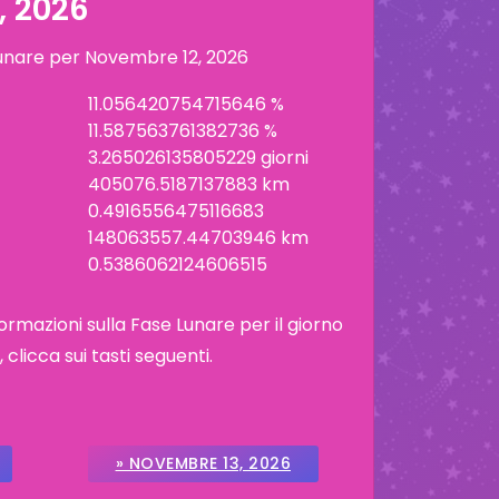
, 2026
lunare per
Novembre 12, 2026
11.056420754715646 %
11.587563761382736 %
3.265026135805229 giorni
405076.5187137883 km
0.4916556475116683
148063557.44703946 km
0.5386062124606515
ormazioni sulla Fase Lunare per il giorno
licca sui tasti seguenti.
» NOVEMBRE 13, 2026