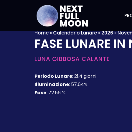
PRO
Home
»
Calendario Lunare
»
2026
»
Nove
FASE LUNARE IN
LUNA GIBBOSA CALANTE
Periodo Lunare
:
21.4 giorni
Illuminazione
:
57.64%
Fase
:
72.56 %