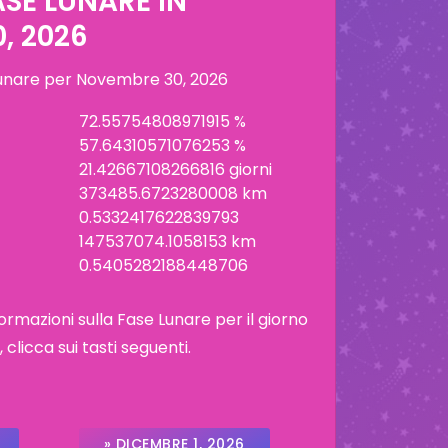
ASE LUNARE IN
, 2026
lunare per
Novembre 30, 2026
72.55754808971915 %
57.64310571076253 %
21.42667108266816 giorni
373485.6723280008 km
0.5332417622839793
147537074.1058153 km
0.5405282188448706
ormazioni sulla Fase Lunare per il giorno
licca sui tasti seguenti.
» DICEMBRE 1, 2026