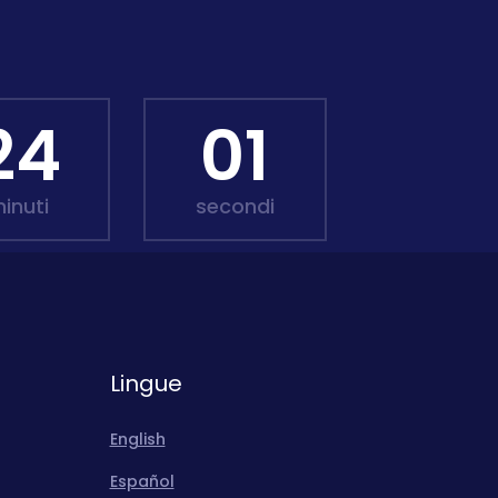
23
59
inuti
secondi
Lingue
English
Español