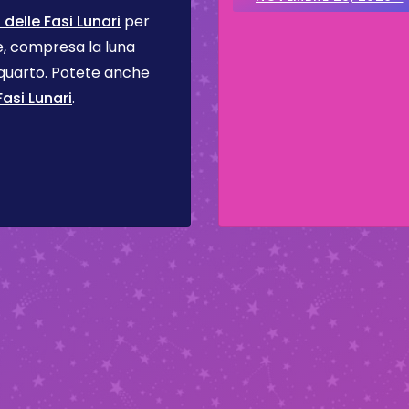
elle Fasi Lunari
per
se, compresa la luna
 quarto. Potete anche
asi Lunari
.