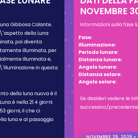
FASE LUNARE
DATI DELLA F
NOVEMBRE 30
Luna Gibbosa Calante
.
Informazioni sulla fase 
\'aspetto della Luna
Fase:
inata, poi diventa
Illuminazione:
tamente illuminata, per
Periodo lunare:
almente illuminata e,
Distanza lunare:
Angolo lunare:
L\'illuminazione in questa
Distanza solare:
Angolo solare:
to della luna nuova è il
Se desideri vedere le inf
 Luna è nella
21.4 giorni
successivo/precedente, c
3 giorni, il che ci
lla luna e al passaggio
NOVEMBRE 29, 2026 «