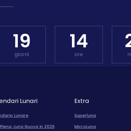
19
14
giorni
ore
m
endari Lunari
Extra
ndario Lunare
Superluna
Piena, Luna Nuova in 2026
MicroLuna