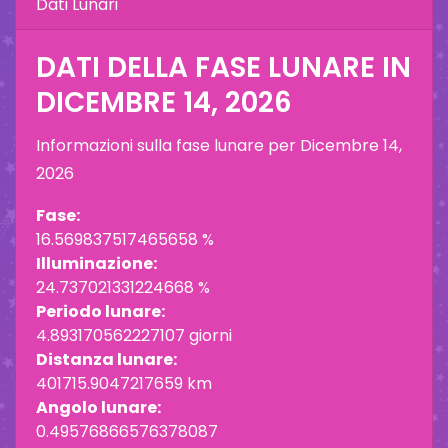
Dati Lunari
DATI DELLA FASE LUNARE IN
DICEMBRE 14, 2026
Informazioni sulla fase lunare per
Dicembre 14,
2026
Fase:
16.569837517465658 %
Illuminazione:
24.737021331224668 %
Periodo lunare:
4.893170562227107 giorni
Distanza lunare:
401715.9047217659 km
Angolo lunare:
0.49576866576378087