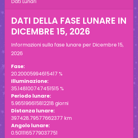
Dati Lunari
DATI DELLA FASE LUNARE IN
DICEMBRE 15, 2026
Informazioni sulla fase lunare per
Dicembre 15,
2026
Fase:
20.20005994615417 %
Illuminazione:
35.148100747451515 %
Periodo lunare:
5.965196615812218 giorni
Distanza lunare:
397428.79577662377 km
Angolo lunare:
0.5011165779037751