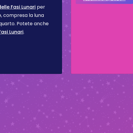
lle Fasi Lunari
per
se, compresa la luna
 quarto. Potete anche
asi Lunari
.