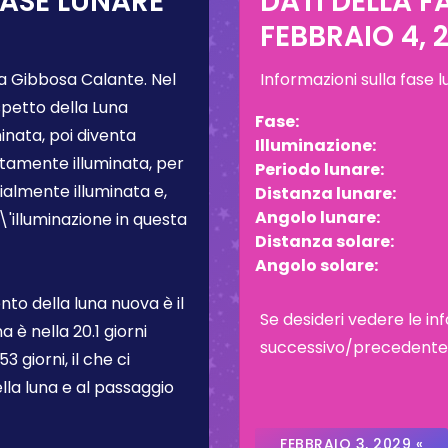
FASE LUNARE
DATI DELLA F
FEBBRAIO 4, 
a Gibbosa Calante
. Nel
Informazioni sulla fase 
spetto della Luna
Fase:
inata, poi diventa
Illuminazione:
tamente illuminata, per
Periodo lunare:
almente illuminata e,
Distanza lunare:
Angolo lunare:
L\'illuminazione in questa
Distanza solare:
Angolo solare:
to della luna nuova è il
Se desideri vedere le inf
na è nella
20.1 giorni
successivo/precedente, c
3 giorni, il che ci
lla luna e al passaggio
FEBBRAIO 3, 2029 «