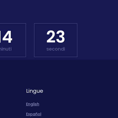
14
21
inuti
secondi
Lingue
English
Español