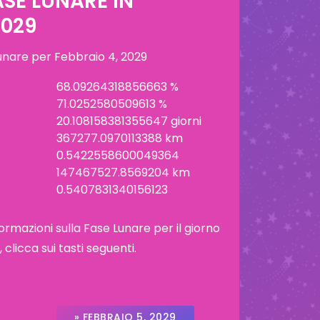
ASE LUNARE IN
2029
lunare per
Febbraio 4, 2029
68.09264318856663 %
71.0252580509613 %
20.108158381355647 giorni
367277.0970113388 km
0.5422558600049364
147467527.8569204 km
0.5407831340156123
ormazioni sulla Fase Lunare per il giorno
licca sui tasti seguenti.
» FEBBRAIO 5, 2029