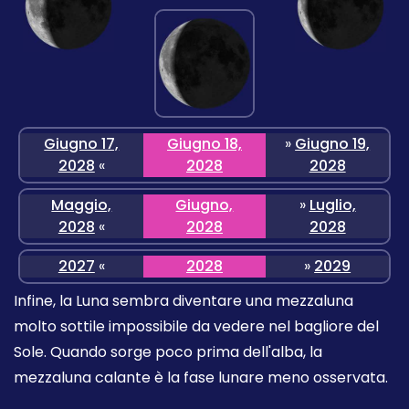
Giugno 17,
Giugno 18,
»
Giugno 19,
2028
«
2028
2028
Maggio,
Giugno,
»
Luglio,
2028
«
2028
2028
2027
«
2028
»
2029
Infine, la Luna sembra diventare una mezzaluna
molto sottile impossibile da vedere nel bagliore del
Sole. Quando sorge poco prima dell'alba, la
mezzaluna calante è la fase lunare meno osservata.