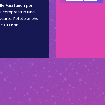
le Fasi Lunari
per
se, compresa la luna
 quarto. Potete anche
asi Lunari
.