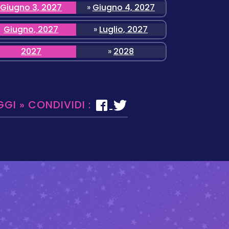
Giugno 3, 2027
»
Giugno 4, 2027
Giugno, 2027
»
Luglio, 2027
2027
»
2028
GGI » CONDIVIDI :