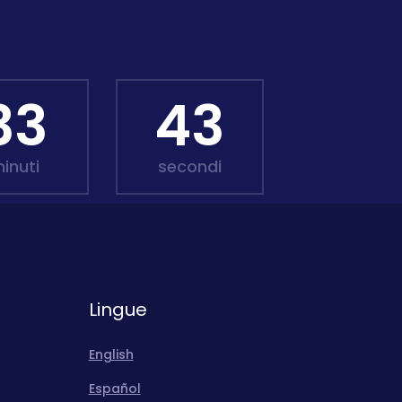
33
41
inuti
secondi
Lingue
English
Español