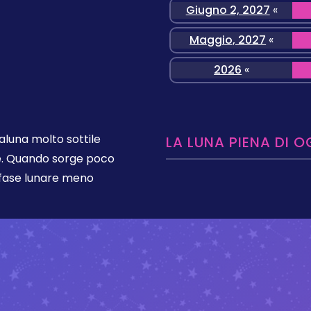
Giugno 2, 2027
«
Maggio, 2027
«
2026
«
aluna molto sottile
LA LUNA PIENA DI O
le. Quando sorge poco
a fase lunare meno