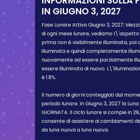
INFORMAZIONI SULLA 
IN
GIUGNO 3, 2027
Fase Lunare Attiva
Giugno 3, 2027
:
Mezza
di ogni mese lunare, vediamo l\'aspetto
prima non è visibilmente illuminata, poi
illuminata e quindi completamente illum
nuovamente ad essere parzialmente illum
essere illuminata di nuovo. L\'illuminazi
è
1.8%
.
Il numero di giorni conteggiati dal momen
periodo lunare. In
Giugno 3, 2027
la Luna
GIORNATA. Il ciclo lunare si compie in 29,5
consente di assistere ai cambiamenti de
da luna nuova a luna nuova.