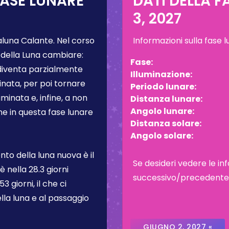
FASE LUNARE
DATI DELLA F
3, 2027
luna Calante
. Nel corso
Informazioni sulla fase 
 della Luna cambiare:
Fase:
 diventa parzialmente
Illuminazione:
inata, per poi tornare
Periodo lunare:
inata e, infine, a non
Distanza lunare:
Angolo lunare:
one in questa fase lunare
Distanza solare:
Angolo solare:
to della luna nuova è il
Se desideri vedere le inf
 è nella
28.3 giorni
successivo/precedente, c
3 giorni, il che ci
lla luna e al passaggio
GIUGNO 2, 2027 «