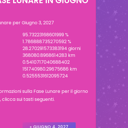
ASE LUNARE IN
GIUGNO
lunare per
Giugno 3, 2027
95.73223168601999 %
1.786888735270592 %
28.270291573383194 giorni
368080.8968614283 km
0.5410717040688402
151740980.29675686 km
0.5255531612095724
ormazioni sulla Fase Lunare per il giorno
licca sui tasti seguenti.
» GIUGNO 4, 2027