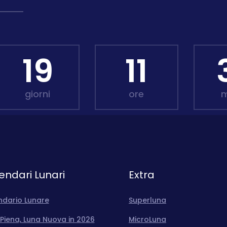
19
11
giorni
ore
m
endari Lunari
Extra
ndario Lunare
Superluna
Piena, Luna Nuova in 2026
MicroLuna