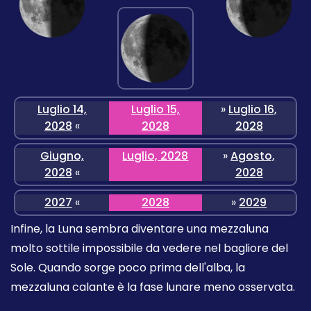
Luglio 14,
Luglio 15,
»
Luglio 16,
2028
«
2028
2028
Giugno,
Luglio, 2028
»
Agosto,
2028
«
2028
2027
«
2028
»
2029
Infine, la Luna sembra diventare una mezzaluna
molto sottile impossibile da vedere nel bagliore del
Sole. Quando sorge poco prima dell'alba, la
mezzaluna calante è la fase lunare meno osservata.