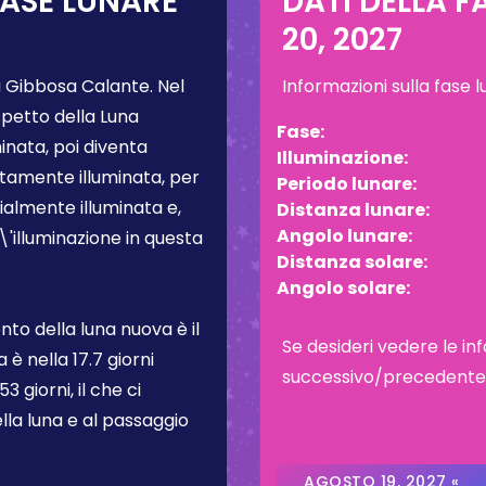
FASE LUNARE
DATI DELLA F
20, 2027
 Gibbosa Calante
. Nel
Informazioni sulla fase 
spetto della Luna
Fase:
inata, poi diventa
Illuminazione:
tamente illuminata, per
Periodo lunare:
almente illuminata e,
Distanza lunare:
Angolo lunare:
L\'illuminazione in questa
Distanza solare:
Angolo solare:
to della luna nuova è il
Se desideri vedere le inf
a è nella
17.7 giorni
successivo/precedente, c
3 giorni, il che ci
lla luna e al passaggio
AGOSTO 19, 2027 «