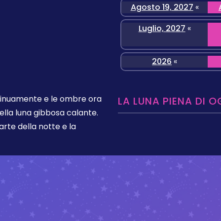
Agosto 19, 2027
«
Luglio, 2027
«
2026
«
ntinuamente e le ombre ora
LA LUNA PIENA DI O
ella luna gibbosa calante.
rte della notte e la