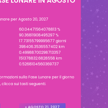
ASE LUNARE IN
AGOSTO
lunare per
Agosto 20, 2027
60.04471564078813 %
90.36811908495297 %
17.73155799995677 giorni
398406.3536557402 km
0.49988700298713357
151378832.6828558 km
0.5268104560369737
ormazioni sulla Fase Lunare per il giorno
licca sui tasti seguenti.
» AGOSTO 21, 2027