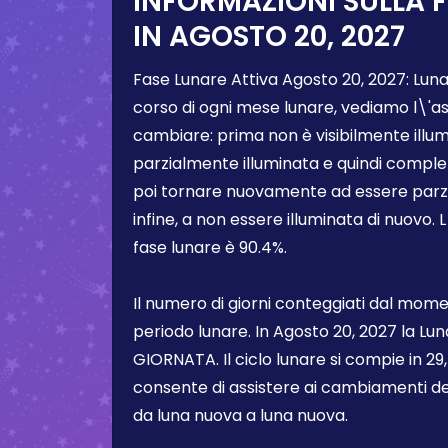
INFORMAZIONI SULLA 
IN
AGOSTO 20, 2027
Fase Lunare Attiva
Agosto 20, 2027
:
Luna
corso di ogni mese lunare, vediamo l\'a
cambiare: prima non è visibilmente illum
parzialmente illuminata e quindi comple
poi tornare nuovamente ad essere parzi
infine, a non essere illuminata di nuovo. 
fase lunare è
90.4%
.
Il numero di giorni conteggiati dal momen
periodo lunare. In
Agosto 20, 2027
la Lun
GIORNATA. Il ciclo lunare si compie in 29,5
consente di assistere ai cambiamenti de
da luna nuova a luna nuova.