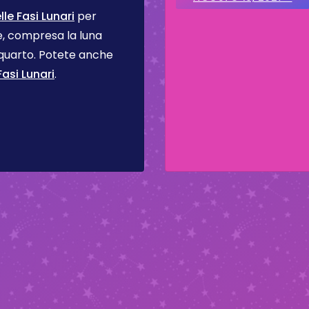
le Fasi Lunari
per
se, compresa la luna
 quarto. Potete anche
asi Lunari
.