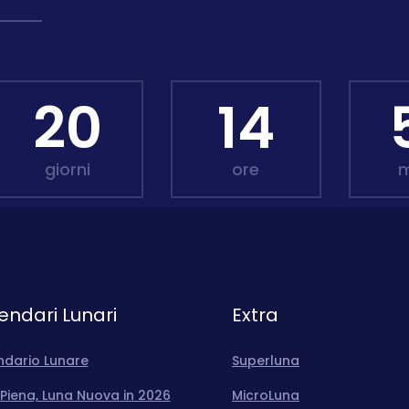
20
14
giorni
ore
m
endari Lunari
Extra
ndario Lunare
Superluna
Piena, Luna Nuova in 2026
MicroLuna