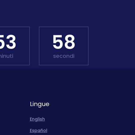
53
57
inuti
secondi
Lingue
English
Español