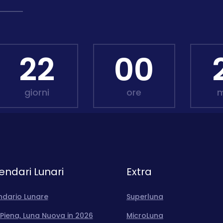
22
00
giorni
ore
m
endari Lunari
Extra
ndario Lunare
Superluna
Piena, Luna Nuova in 2026
MicroLuna