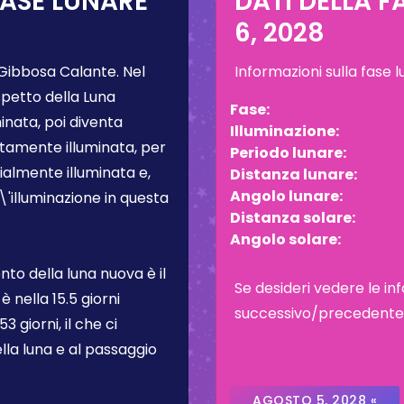
FASE LUNARE
DATI DELLA F
6, 2028
Gibbosa Calante
. Nel
Informazioni sulla fase 
spetto della Luna
Fase:
inata, poi diventa
Illuminazione:
tamente illuminata, per
Periodo lunare:
almente illuminata e,
Distanza lunare:
Angolo lunare:
L\'illuminazione in questa
Distanza solare:
Angolo solare:
to della luna nuova è il
Se desideri vedere le inf
 è nella
15.5 giorni
successivo/precedente, c
3 giorni, il che ci
lla luna e al passaggio
AGOSTO 5, 2028 «