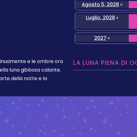
Agosto 5, 2028
«
Luglio, 2028
«
2027
«
ntinuamente e le ombre ora
LA LUNA PIENA DI O
ella luna gibbosa calante.
rte della notte e la