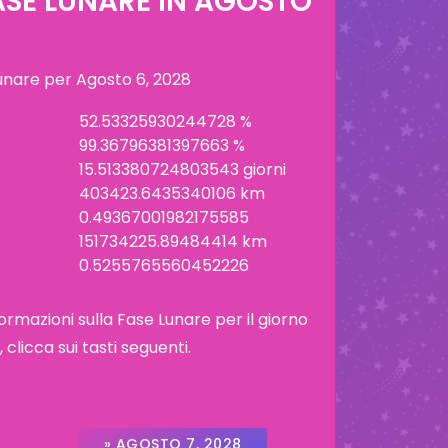
ASE LUNARE IN
AGOSTO
lunare per
Agosto 6, 2028
52.53325930244728 %
99.36796381397663 %
15.513380724803543 giorni
403423.6435340106 km
0.49367001982175585
151734225.89484414 km
0.5255765560452226
ormazioni sulla Fase Lunare per il giorno
licca sui tasti seguenti.
» AGOSTO 7, 2028