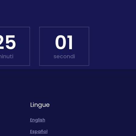
24
59
inuti
secondi
Lingue
English
Español