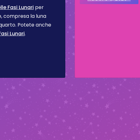
le Fasi Lunari
per
se, compresa la luna
 quarto. Potete anche
asi Lunari
.