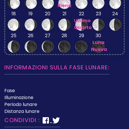
Piena
18
19
20
21
22
23
24
Ultimo
Quarto
25
26
27
28
29
30
Luna
Nuova
INFORMAZIONI SULLA FASE LUNARE:
Fase
Illuminazione
Periodo lunare
Distanza lunare
CONDIVIDI :