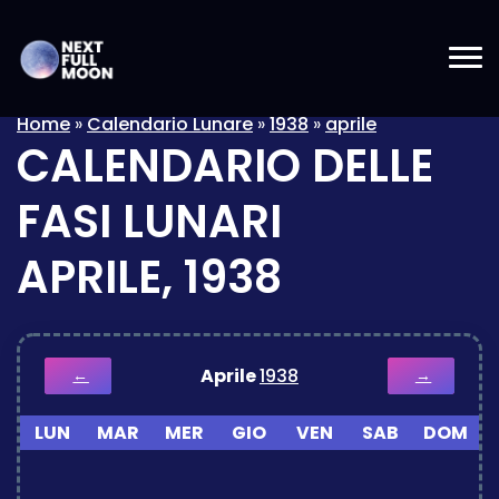
Home
»
Calendario Lunare
»
1938
»
aprile
CALENDARIO DELLE
FASI LUNARI
APRILE, 1938
Aprile
1938
←
→
LUN
MAR
MER
GIO
VEN
SAB
DOM