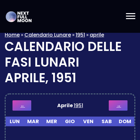
Home
»
Calendario Lunare
»
1951
»
aprile
CALENDARIO DELLE
FASI LUNARI
APRILE, 1951
Aprile
1951
←
→
LUN
MAR
MER
GIO
VEN
SAB
DOM