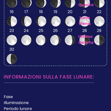
Quarto
16
17
18
19
20
21
22
Luna
Piena
23
24
25
26
27
28
29
Ultimo
Quarto
30
INFORMAZIONI SULLA FASE LUNARE:
Fase
Illuminazione
Periodo lunare