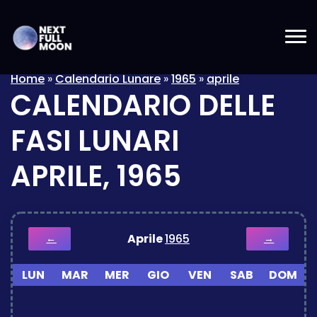
Home
»
Calendario Lunare
»
1965
»
aprile
CALENDARIO DELLE
FASI LUNARI
APRILE, 1965
Aprile
1965
←
→
LUN
MAR
MER
GIO
VEN
SAB
DOM