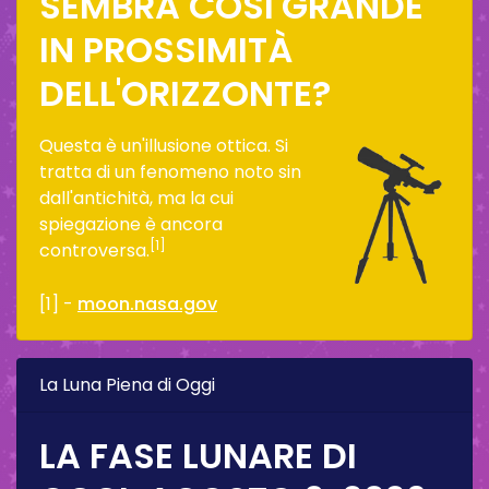
SEMBRA COSÌ GRANDE
IN PROSSIMITÀ
DELL'ORIZZONTE?
Questa è un'illusione ottica. Si
tratta di un fenomeno noto sin
dall'antichità, ma la cui
spiegazione è ancora
[1]
controversa.
[1] -
moon.nasa.gov
La Luna Piena di Oggi
LA FASE LUNARE DI