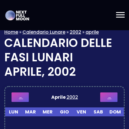
Home
»
Calendario Lunare
»
2002
»
aprile
CALENDARIO DELLE
FASI LUNARI
APRILE, 2002
Aprile
2002
←
→
LUN
MAR
MER
GIO
VEN
SAB
DOM