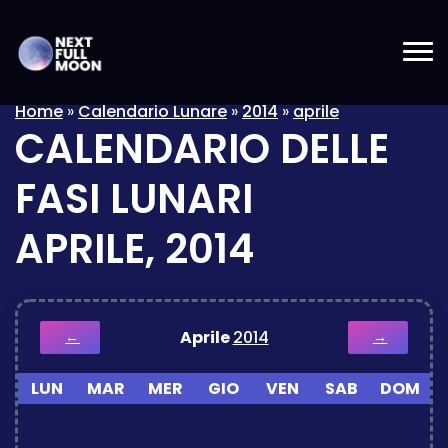
Home
»
Calendario Lunare
»
2014
»
aprile
CALENDARIO DELLE
FASI LUNARI
APRILE, 2014
Aprile
2014
←
→
LUN
MAR
MER
GIO
VEN
SAB
DOM