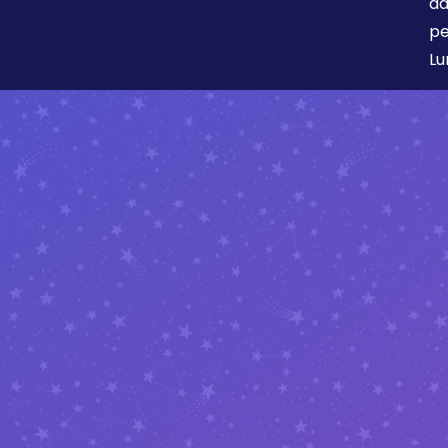
da
pe
Lu