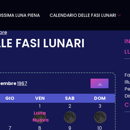
SSIMA LUNA PIENA
CALENDARIO DELLE FASI LUNARI
bre
LE FASI LUNARI
I
L
Fa
Il
cembre
1967
→
Pe
Di
GIO
VEN
SAB
DOM
C
1
2
3
Luna
Nuova
7
8
9
10