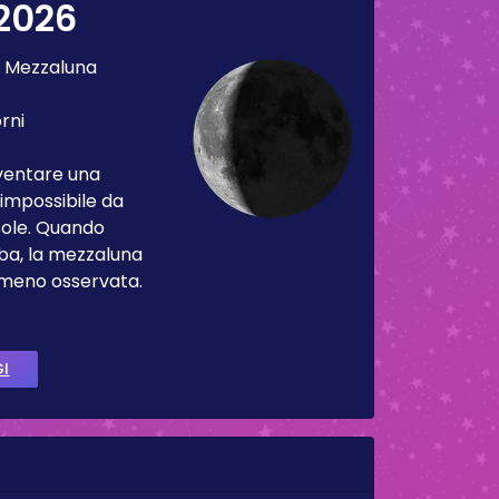
2026
:
Mezzaluna
orni
iventare una
impossibile da
Sole. Quando
ba, la mezzaluna
 meno osservata.
GI