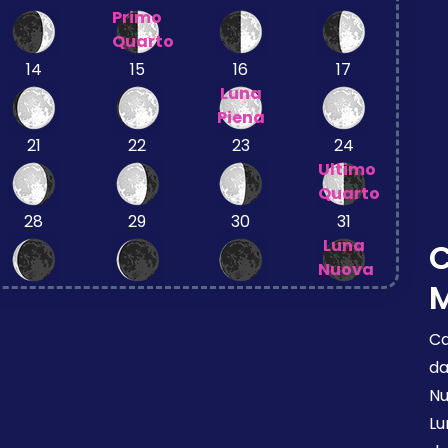
Primo
Quarto
14
15
16
17
Luna
Piena
21
22
23
24
Ultimo
Quarto
28
29
30
31
Luna
Nuova
M
Ca
da
Nu
Lu