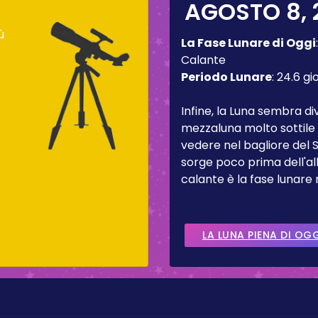
AGOSTO 8, 
ù
La Fase Lunare di Oggi
Calante
Periodo Lunare
:
24.6 gi
Infine, la Luna sembra d
mezzaluna molto sottile 
vedere nel bagliore del 
sorge poco prima dell'al
calante è la fase lunare
LA LUNA PIENA DI OG