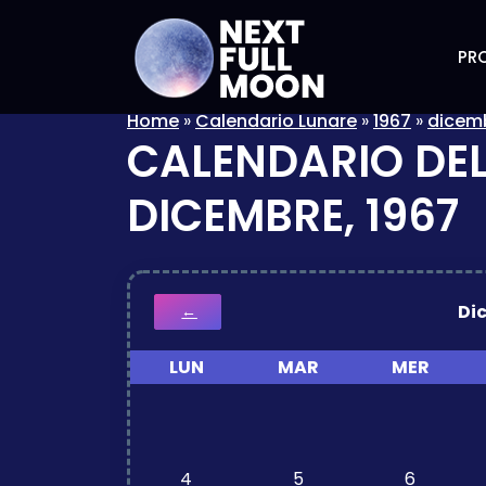
PRO
Home
»
Calendario Lunare
»
1967
»
dicem
CALENDARIO DEL
DICEMBRE, 1967
Di
←
LUN
MAR
MER
4
5
6