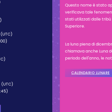
)
Questo nome è stato appl
verificava tale fenomeno
stati utilizzati dalle tr
)
Superiore.
 (UTC)
:00)
La luna piena di dicemb
chiamava anche Luna de
periodo dell'anno, le not
TC)
)
CALENDARIO LUNARE
5 (UTC)
:45)