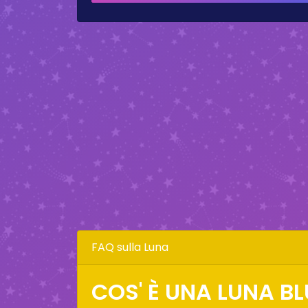
FAQ sulla Luna
COS' È UNA LUNA BL