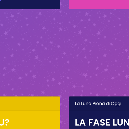
La Luna Piena di Oggi
U?
LA FASE LUN