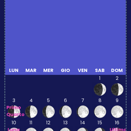
LUN
MAR
MER
GIO
VEN
SAB
DOM
1
2
3
4
5
6
7
8
9
Primo
Quarto
10
11
12
13
14
15
16
Luna
Ultimo