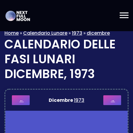
Home
»
Calendario Lunare
»
1973
»
dicembre
CALENDARIO DELLE
FASI LUNARI
DICEMBRE, 1973
Dicembre
1973
←
→