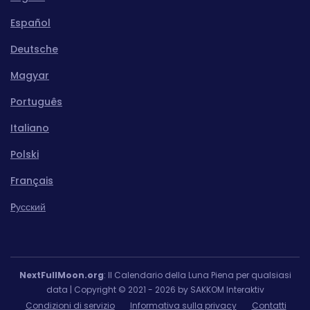
Español
Deutsche
Magyar
Português
Italiano
Polski
Français
Pусский
NextFullMoon.org
: Il Calendario della Luna Piena per qualsiasi
data | Copyright © 2021 - 2026 by SAKKOM Interaktiv
Condizioni di servizio
Informativa sulla privacy
Contatti