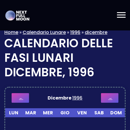
Home
»
Calendario Lunare
»
1996
»
dicembre
CALENDARIO DELLE
FASI LUNARI
DICEMBRE, 1996
Dicembre
1996
←
→
LUN
MAR
MER
GIO
VEN
SAB
DOM