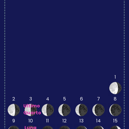
1
2
3
4
5
6
7
8
Ultimo
Quarto
9
10
11
12
13
14
15
Luna