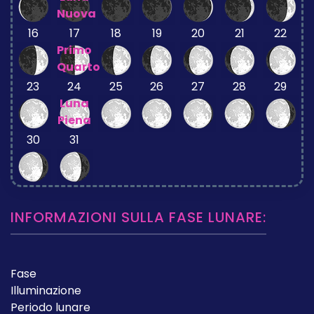
Nuova
16
17
18
19
20
21
22
Primo
Quarto
23
24
25
26
27
28
29
Luna
Piena
30
31
INFORMAZIONI SULLA FASE LUNARE:
Fase
Illuminazione
Periodo lunare