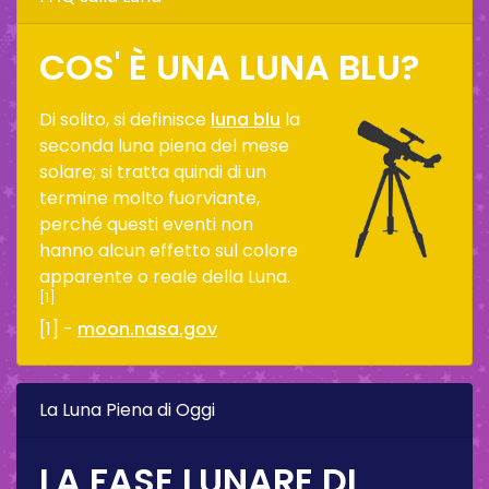
COS' È UNA LUNA BLU?
Di solito, si definisce
luna blu
la
seconda luna piena del mese
solare; si tratta quindi di un
termine molto fuorviante,
perché questi eventi non
hanno alcun effetto sul colore
apparente o reale della Luna.
[1]
[1] -
moon.nasa.gov
La Luna Piena di Oggi
LA FASE LUNARE DI