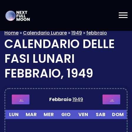
Home
»
Calendario Lunare
»
1949
»
febbraio
CALENDARIO DELLE
FASI LUNARI
FEBBRAIO, 1949
Febbraio
1949
←
→
LUN
MAR
MER
GIO
VEN
SAB
DOM