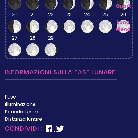
Quarto
20
21
22
23
24
25
26
Luna
Piena
27
28
29
INFORMAZIONI SULLA FASE LUNARE:
Fase
Illuminazione
Periodo lunare
Distanza lunare
CONDIVIDI :