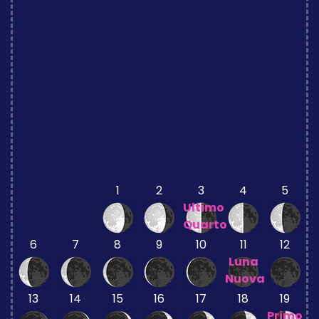
1
2
3
4
5
Ultimo
Quarto
6
7
8
9
10
11
12
Luna
Nuova
13
14
15
16
17
18
19
Primo