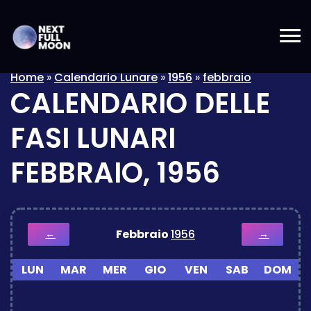
Home
»
Calendario Lunare
»
1956
»
febbraio
CALENDARIO DELLE
FASI LUNARI
FEBBRAIO, 1956
Febbraio
1956
←
→
LUN
MAR
MER
GIO
VEN
SAB
DOM