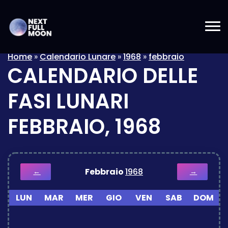
Home
»
Calendario Lunare
»
1968
»
febbraio
CALENDARIO DELLE
FASI LUNARI
FEBBRAIO, 1968
Febbraio
1968
←
→
LUN
MAR
MER
GIO
VEN
SAB
DOM