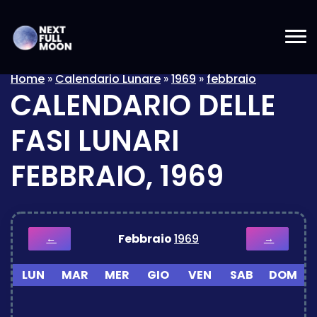
Home
»
Calendario Lunare
»
1969
»
febbraio
CALENDARIO DELLE
FASI LUNARI
FEBBRAIO, 1969
Febbraio
1969
←
→
LUN
MAR
MER
GIO
VEN
SAB
DOM