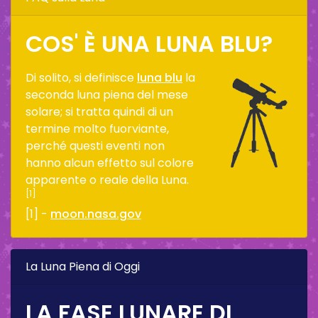
COS' È UNA LUNA BLU?
Di solito, si definisce
luna blu
la
seconda luna piena del mese
solare; si tratta quindi di un
termine molto fuorviante,
perché questi eventi non
hanno alcun effetto sul colore
apparente o reale della Luna.
[1]
[1] -
moon.nasa.gov
La Luna Piena di Oggi
LA FASE LUNARE DI