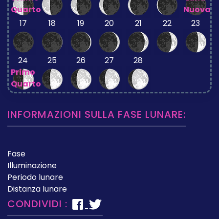
Quarto
Nuova
17
18
19
20
21
22
23
24
25
26
27
28
Primo
Quarto
INFORMAZIONI SULLA FASE LUNARE:
Fase
Illuminazione
Periodo lunare
Distanza lunare
CONDIVIDI :