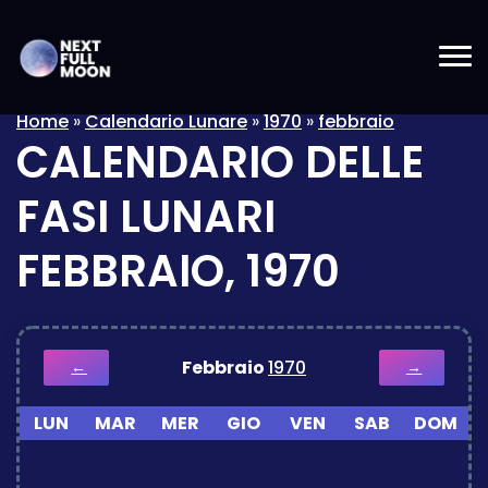
Home
»
Calendario Lunare
»
1970
»
febbraio
CALENDARIO DELLE
FASI LUNARI
FEBBRAIO, 1970
Febbraio
1970
←
→
LUN
MAR
MER
GIO
VEN
SAB
DOM