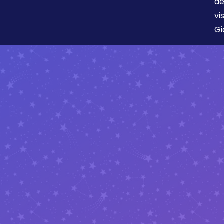
de
vi
Gi