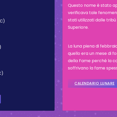
Questo nome è stato appl
verificava tale fenomeno
stati utilizzati dalle tr
TC)
Superiore.
La luna piena di febbra
)
quello era un mese di fo
della Fame perché la cac
soffrivano la fame spes
C)
CALENDARIO LUNARE