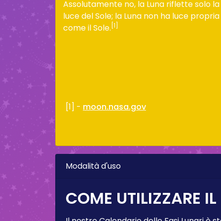
Assolutamente no, la Luna riflette solo la
luce del Sole; la Luna non ha luce propria
[1]
come il Sole.
[1] -
moon.nasa.gov
Modalità d'uso
COME UTILIZZARE IL
Il nostro Calendario delle Fasi Lunari è s