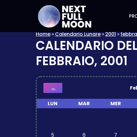
PRO
Home
»
Calendario Lunare
»
2001
»
febbra
CALENDARIO DEL
FEBBRAIO, 2001
Fe
←
LUN
MAR
MER
5
6
7