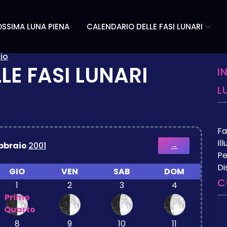
SSIMA LUNA PIENA
CALENDARIO DELLE FASI LUNARI
io
LE FASI LUNARI
I
L
Fa
Il
bbraio
2001
→
Pe
Di
GIO
VEN
SAB
DOM
C
1
2
3
4
Primo
Quarto
8
9
10
11