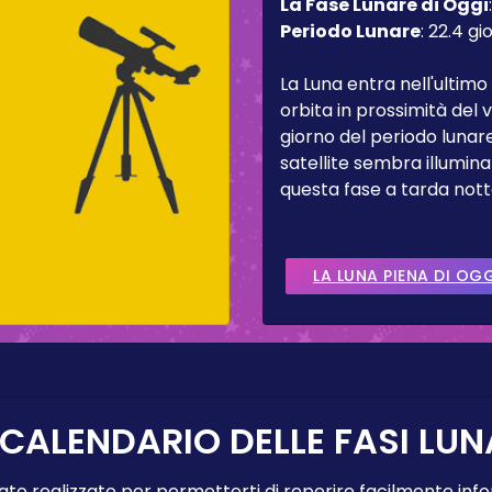
La Fase Lunare di Oggi
Periodo Lunare
:
22.4 gio
La Luna entra nell'ultimo
orbita in prossimità del
giorno del periodo lunare
satellite sembra illumina
questa fase a tarda nott
LA LUNA PIENA DI OG
 CALENDARIO DELLE FASI LUN
tato realizzato per permetterti di reperire facilmente info