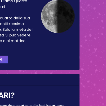
:
Ultimo Quarto
rni
 quarto della sua
 ventitreesimo
. Solo la metà del
ta. Si può vedere
e e al mattino.
GI
ARI?
rmazioni esatte sulle fasi lunari per