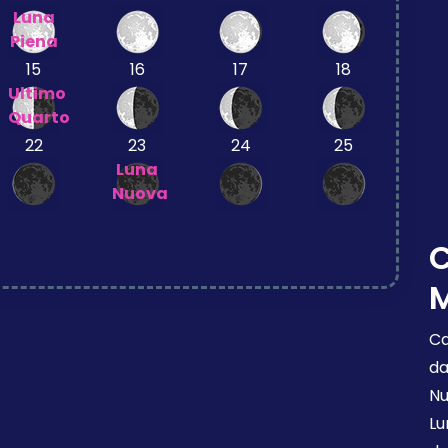
Luna
Piena
15
16
17
18
Ultimo
Quarto
22
23
24
25
Luna
Nuova
M
Ca
da
Nu
Lu