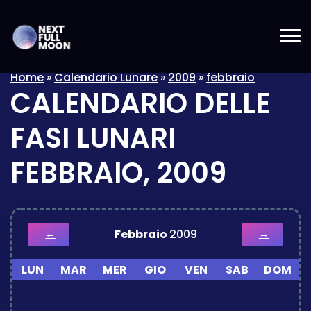
Home
»
Calendario Lunare
»
2009
»
febbraio
CALENDARIO DELLE
FASI LUNARI
FEBBRAIO, 2009
Febbraio
2009
←
→
LUN
MAR
MER
GIO
VEN
SAB
DOM