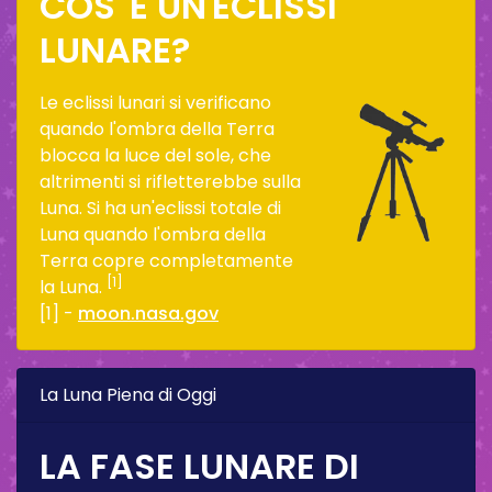
COS' È UN'ECLISSI
LUNARE?
Le eclissi lunari si verificano
quando l'ombra della Terra
blocca la luce del sole, che
altrimenti si rifletterebbe sulla
Luna. Si ha un'eclissi totale di
Luna quando l'ombra della
Terra copre completamente
[1]
la Luna.
[1] -
moon.nasa.gov
La Luna Piena di Oggi
LA FASE LUNARE DI