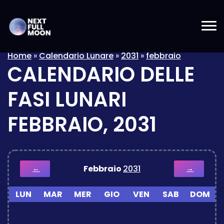
Home
»
Calendario Lunare
»
2031
»
febbraio
CALENDARIO DELLE
FASI LUNARI
FEBBRAIO, 2031
Febbraio
2031
←
→
LUN
MAR
MER
GIO
VEN
SAB
DOM