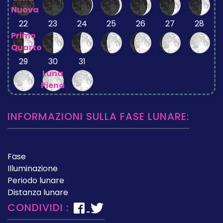
Nuova
22
23
24
25
26
27
28
Primo
Quarto
29
30
31
Luna
Piena
INFORMAZIONI SULLA FASE LUNARE:
Fase
Illuminazione
Periodo lunare
Distanza lunare
CONDIVIDI :