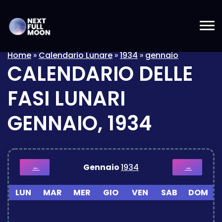
Home
»
Calendario Lunare
»
1934
»
gennaio
CALENDARIO DELLE
FASI LUNARI
GENNAIO, 1934
Gennaio
1934
←
→
LUN
MAR
MER
GIO
VEN
SAB
DOM