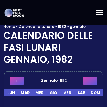
Home
»
Calendario Lunare
»
1982
»
gennaio
CALENDARIO DELLE
FASI LUNARI
GENNAIO, 1982
Gennaio
1982
←
→
LUN
MAR
MER
GIO
VEN
SAB
DOM