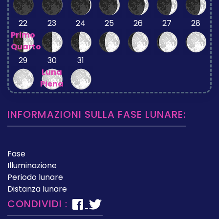
22
23
24
25
26
27
28
Primo
Quarto
29
30
31
Luna
Piena
INFORMAZIONI SULLA FASE LUNARE:
Fase
Illuminazione
Periodo lunare
Distanza lunare
CONDIVIDI :