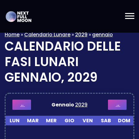
Home
»
Calendario Lunare
»
2029
»
gennaio
CALENDARIO DELLE
FASI LUNARI
GENNAIO, 2029
Gennaio
2029
←
→
LUN
MAR
MER
GIO
VEN
SAB
DOM