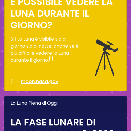
È POSSIBILE VEDERE LA
LUNA DURANTE IL
GIORNO?
Sì! La Luna è visibile sia di
giorno sia di notte, anche se è
più difficile vedere la Luna
[1]
durante il giorno.
[1] -
moon.nasa.gov
La Luna Piena di Oggi
LA FASE LUNARE DI