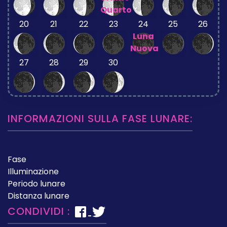
Quarto
20
21
22
23
24
25
26
Luna
Nuova
27
28
29
30
INFORMAZIONI SULLA FASE LUNARE:
Fase
Illuminazione
Periodo lunare
Distanza lunare
CONDIVIDI :