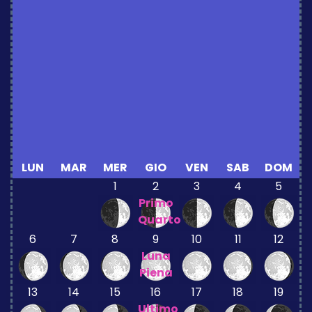
LUN
MAR
MER
GIO
VEN
SAB
DOM
1
2
3
4
5
Primo
Quarto
6
7
8
9
10
11
12
Luna
Piena
13
14
15
16
17
18
19
Ultimo