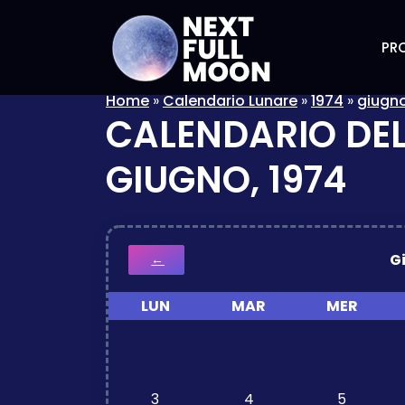
PRO
Home
»
Calendario Lunare
»
1974
»
giugn
CALENDARIO DEL
GIUGNO, 1974
G
←
LUN
MAR
MER
3
4
5