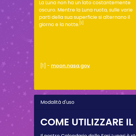
La Luna non ha un lato costantemente
oscuro. Mentre la Luna ruota, sulle varie
parti della sua superficie si alternano il
[1]
giorno e la notte.
[1] -
moon.nasa.gov
Modalità d'uso
COME UTILIZZARE IL
Il nostro Calendario delle Fasi Lunari è s