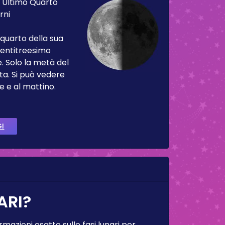
:
Ultimo Quarto
rni
 quarto della sua
 ventitreesimo
. Solo la metà del
ta. Si può vedere
e e al mattino.
GI
ARI?
rmazioni esatte sulle fasi lunari per