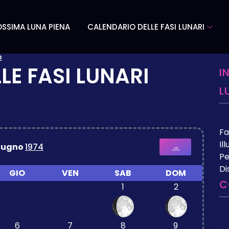
SSIMA LUNA PIENA
CALENDARIO DELLE FASI LUNARI
o
LE FASI LUNARI
I
L
Fa
Il
iugno
1974
→
Pe
Di
GIO
VEN
SAB
DOM
C
1
2
6
7
8
9