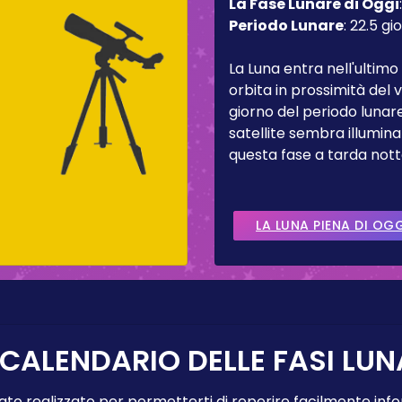
La Fase Lunare di Oggi
Periodo Lunare
:
22.5 gio
La Luna entra nell'ultimo
orbita in prossimità del
giorno del periodo lunare
satellite sembra illumina
questa fase a tarda nott
LA LUNA PIENA DI OG
 CALENDARIO DELLE FASI LUN
tato realizzato per permetterti di reperire facilmente info