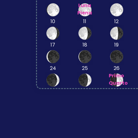
Luna
Piena
10
11
12
17
18
19
24
25
26
Primo
Quarto