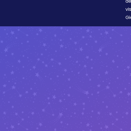
de
vi
Gi