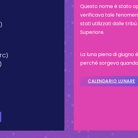
Questo nome è stato appl
verificava tale fenomeno
stati utilizzati dalle tr
C)
Superiore.
La luna piena di giugno 
UTC)
perché sorgeva quando a
)
CALENDARIO LUNARE