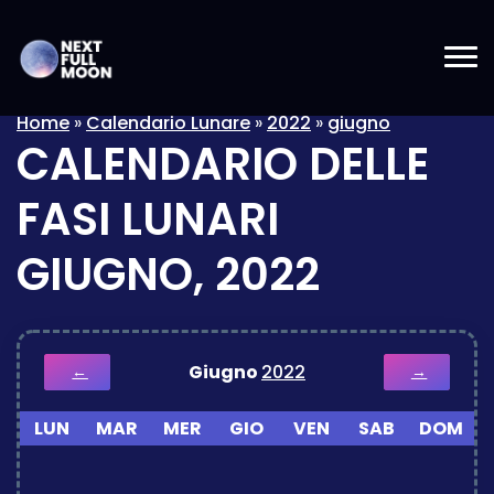
Home
»
Calendario Lunare
»
2022
»
giugno
CALENDARIO DELLE
FASI LUNARI
GIUGNO, 2022
Giugno
2022
←
→
LUN
MAR
MER
GIO
VEN
SAB
DOM