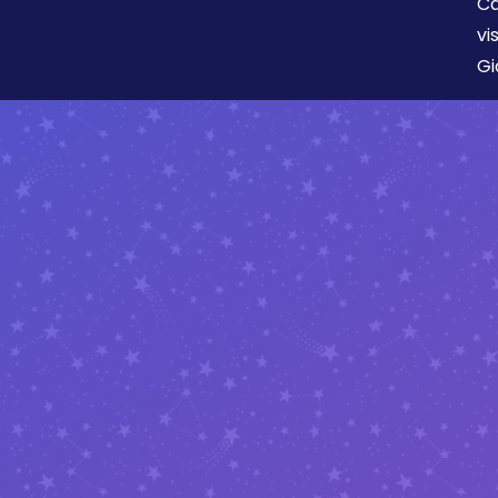
Ca
vi
Gi