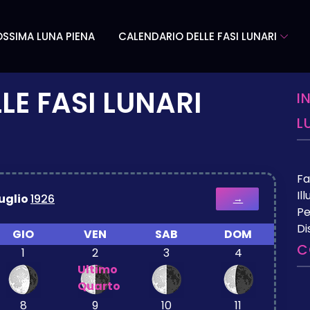
SSIMA LUNA PIENA
CALENDARIO DELLE FASI LUNARI
LE FASI LUNARI
I
L
Fa
Il
uglio
1926
→
Pe
Di
GIO
VEN
SAB
DOM
C
1
2
3
4
Ultimo
Quarto
8
9
10
11