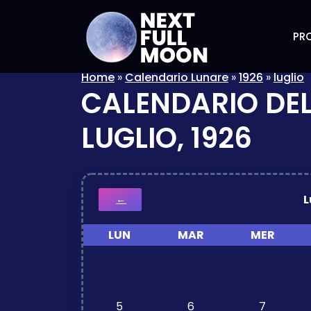
PRO
Home
»
Calendario Lunare
»
1926
»
luglio
CALENDARIO DEL
LUGLIO, 1926
L
←
LUN
MAR
MER
5
6
7