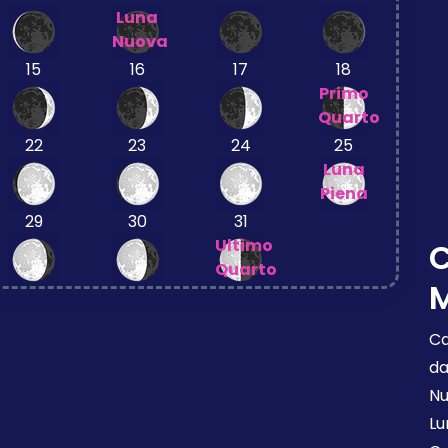
Luna
Nuova
15
16
17
18
Primo
Quarto
22
23
24
25
Luna
Piena
29
30
31
Ultimo
Quarto
M
Ca
da
Nu
Lu