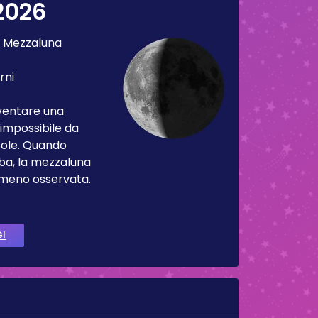
2026
:
Mezzaluna
rni
iventare una
impossibile da
Sole. Quando
ba, la mezzaluna
 meno osservata.
GI