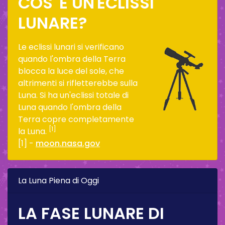
COS' È UN'ECLISSI
LUNARE?
Le eclissi lunari si verificano
quando l'ombra della Terra
blocca la luce del sole, che
altrimenti si rifletterebbe sulla
Luna. Si ha un'eclissi totale di
Luna quando l'ombra della
Terra copre completamente
[1]
la Luna.
[1] -
moon.nasa.gov
La Luna Piena di Oggi
LA FASE LUNARE DI