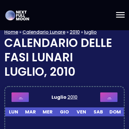
Home
»
Calendario Lunare
»
2010
»
luglio
CALENDARIO DELLE
FASI LUNARI
LUGLIO, 2010
Luglio
2010
←
→
LUN
MAR
MER
GIO
VEN
SAB
DOM