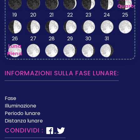
Quarto
19
20
21
22
23
24
25
26
27
28
29
30
31
Luna
Piena
INFORMAZIONI SULLA FASE LUNARE:
Fase
Illuminazione
Periodo lunare
Distanza lunare
CONDIVIDI :