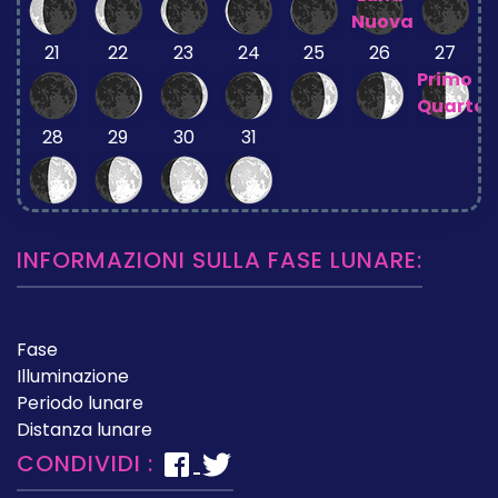
Nuova
21
22
23
24
25
26
27
Primo
Quarto
28
29
30
31
INFORMAZIONI SULLA FASE LUNARE:
Fase
Illuminazione
Periodo lunare
Distanza lunare
CONDIVIDI :