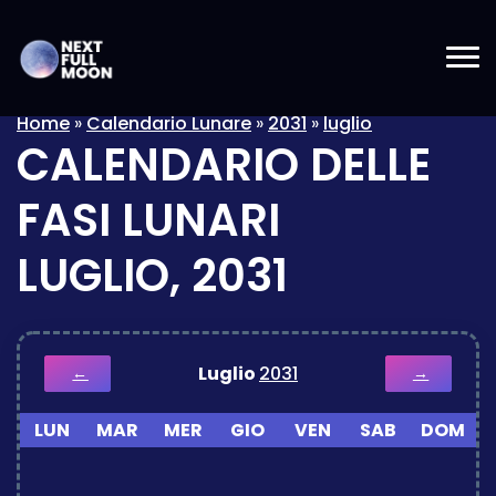
Home
»
Calendario Lunare
»
2031
»
luglio
CALENDARIO DELLE
FASI LUNARI
LUGLIO, 2031
Luglio
2031
←
→
LUN
MAR
MER
GIO
VEN
SAB
DOM