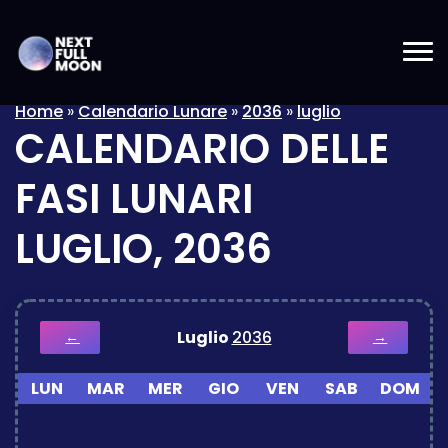
Home
»
Calendario Lunare
»
2036
»
luglio
CALENDARIO DELLE
FASI LUNARI
LUGLIO, 2036
Luglio
2036
←
→
LUN
MAR
MER
GIO
VEN
SAB
DOM