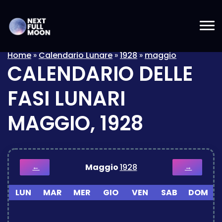
Home
»
Calendario Lunare
»
1928
»
maggio
CALENDARIO DELLE
FASI LUNARI
MAGGIO, 1928
Maggio
1928
←
→
LUN
MAR
MER
GIO
VEN
SAB
DOM