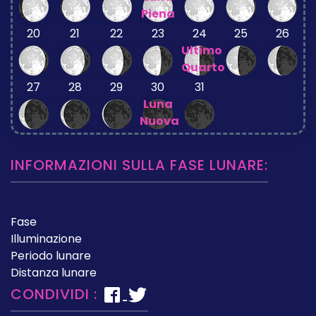
Piena
20
21
22
23
24
25
26
Ultimo
Quarto
27
28
29
30
31
Luna
Nuova
INFORMAZIONI SULLA FASE LUNARE:
Fase
Illuminazione
Periodo lunare
Distanza lunare
CONDIVIDI :