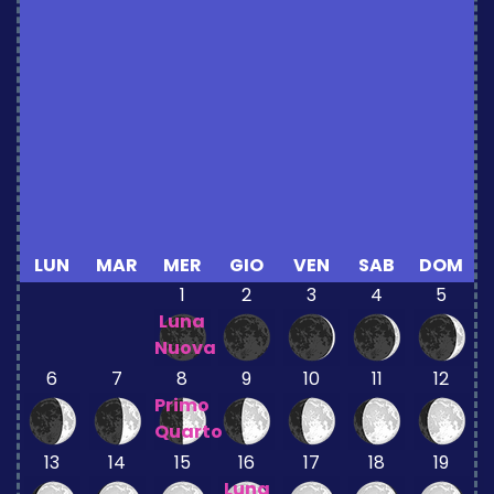
LUN
MAR
MER
GIO
VEN
SAB
DOM
1
2
3
4
5
Luna
Nuova
6
7
8
9
10
11
12
Primo
Quarto
13
14
15
16
17
18
19
Luna