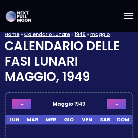
Home
»
Calendario Lunare
»
1949
»
maggio
CALENDARIO DELLE
FASI LUNARI
MAGGIO, 1949
Maggio
1949
←
→
LUN
MAR
MER
GIO
VEN
SAB
DOM