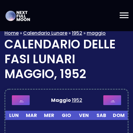
Home
»
Calendario Lunare
»
1952
»
maggio
CALENDARIO DELLE
FASI LUNARI
MAGGIO, 1952
Maggio
1952
←
→
LUN
MAR
MER
GIO
VEN
SAB
DOM