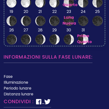
Quarto
19
20
21
22
23
24
25
Luna
Nuova
26
27
28
29
30
31
Primo
Quarto
INFORMAZIONI SULLA FASE LUNARE:
Fase
Illuminazione
Periodo lunare
Distanza lunare
CONDIVIDI :