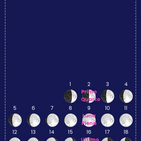
1
2
3
4
Primo
Quarto
5
6
7
8
9
10
11
Luna
Piena
12
13
14
15
16
17
18
Ultimo