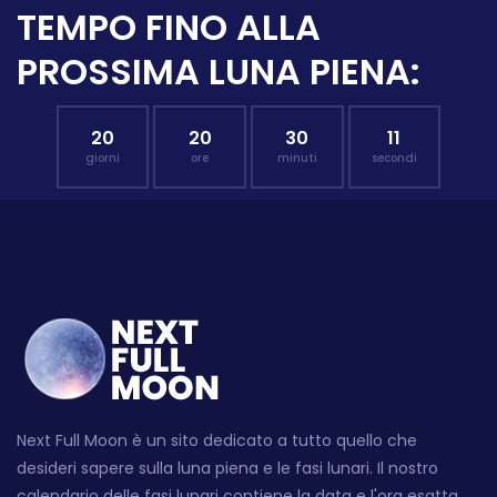
TEMPO FINO ALLA
PROSSIMA LUNA PIENA:
20
20
30
10
giorni
ore
minuti
secondi
Next Full Moon è un sito dedicato a tutto quello che
desideri sapere sulla luna piena e le fasi lunari. Il nostro
calendario delle fasi lunari contiene la data e l'ora esatta