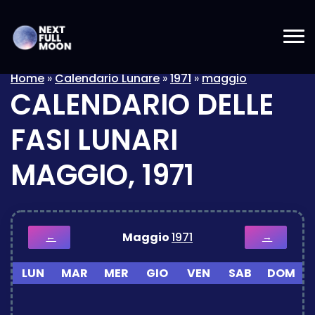
Home
»
Calendario Lunare
»
1971
»
maggio
CALENDARIO DELLE
FASI LUNARI
MAGGIO, 1971
Maggio
1971
←
→
LUN
MAR
MER
GIO
VEN
SAB
DOM