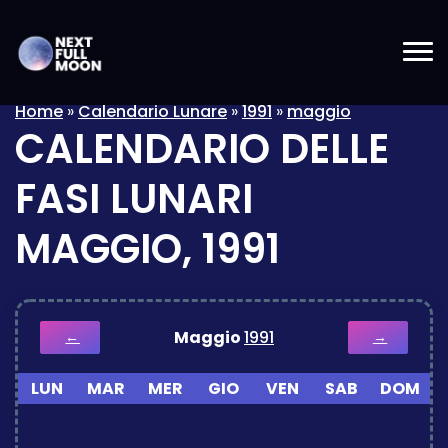
Home
»
Calendario Lunare
»
1991
»
maggio
CALENDARIO DELLE
FASI LUNARI
MAGGIO, 1991
Maggio
1991
←
→
LUN
MAR
MER
GIO
VEN
SAB
DOM