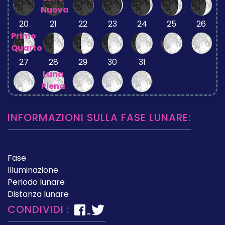
Nuova
20
21
22
23
24
25
26
Primo
Quarto
27
28
29
30
31
Luna
Piena
INFORMAZIONI SULLA FASE LUNARE:
Fase
Illuminazione
Periodo lunare
Distanza lunare
CONDIVIDI :