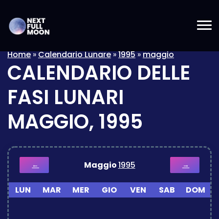
Home
»
Calendario Lunare
»
1995
»
maggio
CALENDARIO DELLE
FASI LUNARI
MAGGIO, 1995
Maggio
1995
←
→
LUN
MAR
MER
GIO
VEN
SAB
DOM