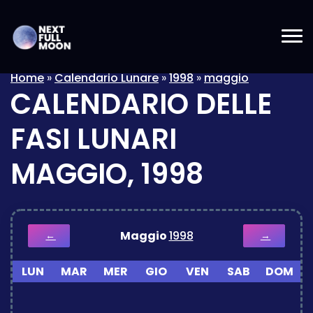
Home
»
Calendario Lunare
»
1998
»
maggio
CALENDARIO DELLE
FASI LUNARI
MAGGIO, 1998
Maggio
1998
←
→
LUN
MAR
MER
GIO
VEN
SAB
DOM