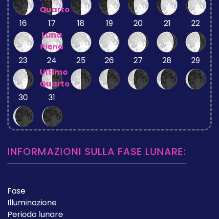
Quarto
16
17
18
19
20
21
22
Luna
Piena
23
24
25
26
27
28
29
Ultimo
Quarto
30
31
INFORMAZIONI SULLA FASE LUNARE:
Fase
Illuminazione
Periodo lunare