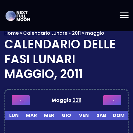
Home
»
Calendario Lunare
»
2011
»
maggio
CALENDARIO DELLE
FASI LUNARI
MAGGIO, 2011
Maggio
2011
←
→
LUN
MAR
MER
GIO
VEN
SAB
DOM