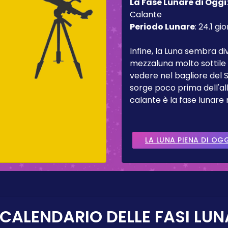
La Fase Lunare di Oggi
Calante
Periodo Lunare
:
24.1 gio
Infine, la Luna sembra d
mezzaluna molto sottile 
vedere nel bagliore del 
sorge poco prima dell'al
calante è la fase lunare
LA LUNA PIENA DI OG
 CALENDARIO DELLE FASI LUN