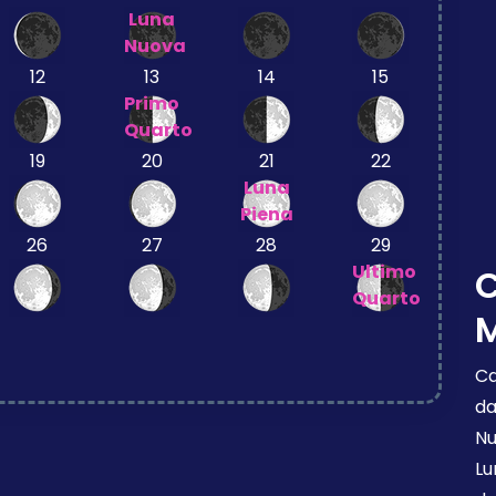
Luna
Nuova
12
13
14
15
Primo
Quarto
19
20
21
22
Luna
Piena
26
27
28
29
Ultimo
Quarto
M
Ca
da
Nu
Lu