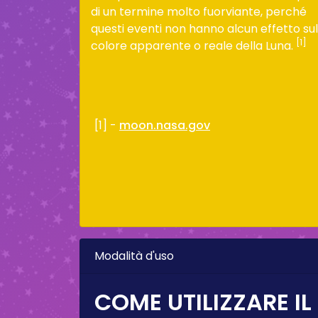
di un termine molto fuorviante, perché
questi eventi non hanno alcun effetto sul
[1]
colore apparente o reale della Luna.
[1] -
moon.nasa.gov
Modalità d'uso
COME UTILIZZARE IL