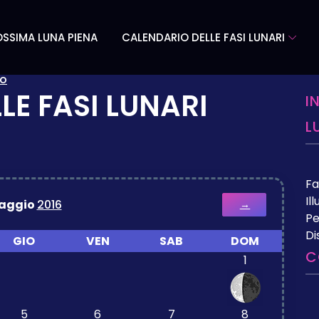
SSIMA LUNA PIENA
CALENDARIO DELLE FASI LUNARI
o
LE FASI LUNARI
I
L
Fa
Il
aggio
2016
→
Pe
Di
GIO
VEN
SAB
DOM
C
1
5
6
7
8