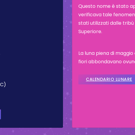
Questo nome è stato appl
verificava tale fenomeno
stati utilizzati dalle tr
Superiore.
La luna piena di maggio 
)
fiori abbondavano ovun
CALENDARIO LUNARE
TC)