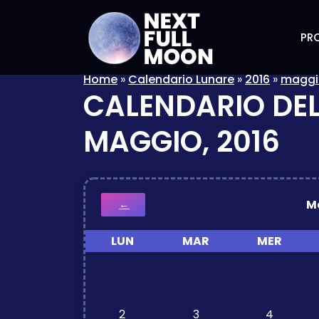
PRO
Home
»
Calendario Lunare
»
2016
»
maggi
CALENDARIO DEL
MAGGIO, 2016
M
←
LUN
MAR
MER
2
3
4