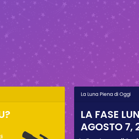
La Luna Piena di Oggi
U?
LA FASE LUN
AGOSTO 7, 
di