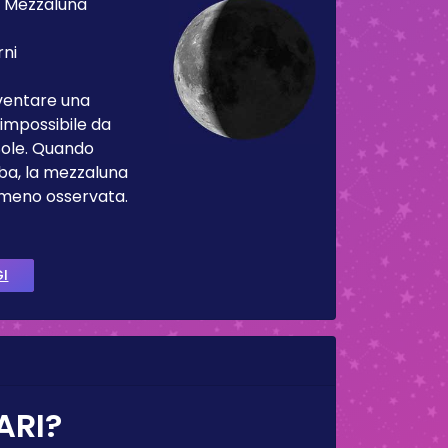
:
Mezzaluna
rni
iventare una
impossibile da
Sole. Quando
ba, la mezzaluna
 meno osservata.
GI
ARI?