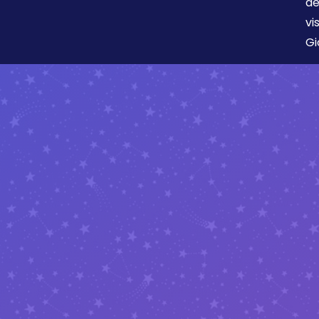
de
vi
Gi