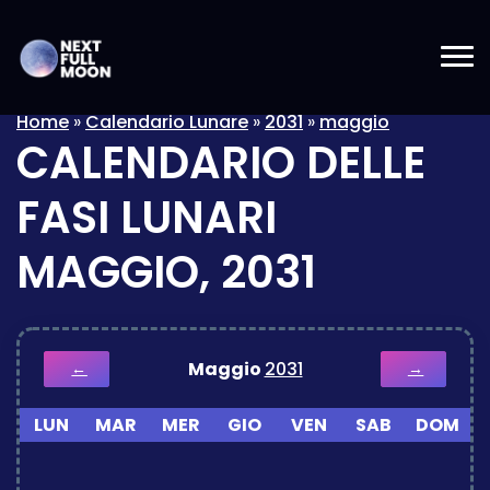
Home
»
Calendario Lunare
»
2031
»
maggio
CALENDARIO DELLE
FASI LUNARI
MAGGIO, 2031
Maggio
2031
←
→
LUN
MAR
MER
GIO
VEN
SAB
DOM