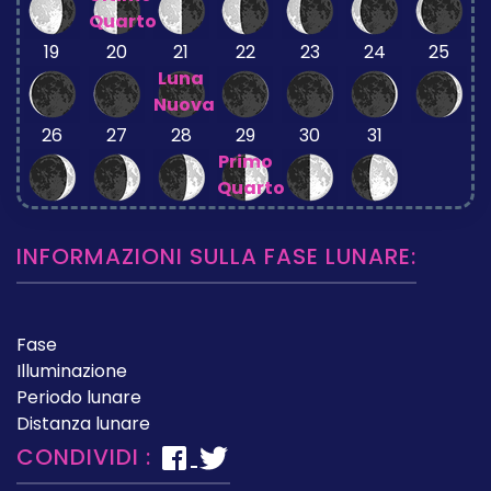
Quarto
19
20
21
22
23
24
25
Luna
Nuova
26
27
28
29
30
31
Primo
Quarto
INFORMAZIONI SULLA FASE LUNARE:
Fase
Illuminazione
Periodo lunare
Distanza lunare
CONDIVIDI :