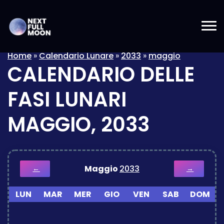
Home
»
Calendario Lunare
»
2033
»
maggio
CALENDARIO DELLE
FASI LUNARI
MAGGIO, 2033
Maggio
2033
←
→
LUN
MAR
MER
GIO
VEN
SAB
DOM