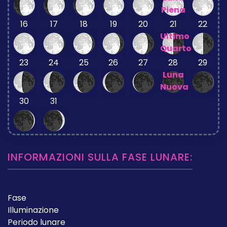
Piena
16
17
18
19
20
21
22
Ultimo
Quarto
23
24
25
26
27
28
29
Luna
Nuova
30
31
INFORMAZIONI SULLA FASE LUNARE:
Fase
Illuminazione
Periodo lunare